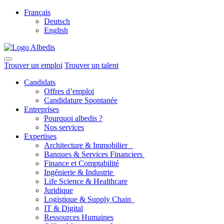
Français
Deutsch
English
Trouver un emploi
Trouver un talent
Candidats
Offres d’emploi
Candidature Spontanée
Entreprises
Pourquoi albedis ?
Nos services
Expertises
Architecture & Immobilier
Banques & Services Financiers
Finance et Comptabilité
Ingénierie & Industrie
Life Science & Healthcare
Juridique
Logistique & Supply Chain
IT & Digital
Ressources Humaines