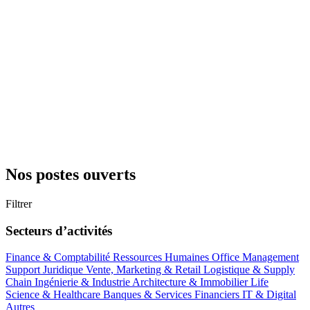
Nos postes ouverts
Filtrer
Secteurs d’activités
Finance & Comptabilité
Ressources Humaines
Office Management
Support
Juridique
Vente, Marketing & Retail
Logistique & Supply
Chain
Ingénierie & Industrie
Architecture & Immobilier
Life
Science & Healthcare
Banques & Services Financiers
IT & Digital
Autres