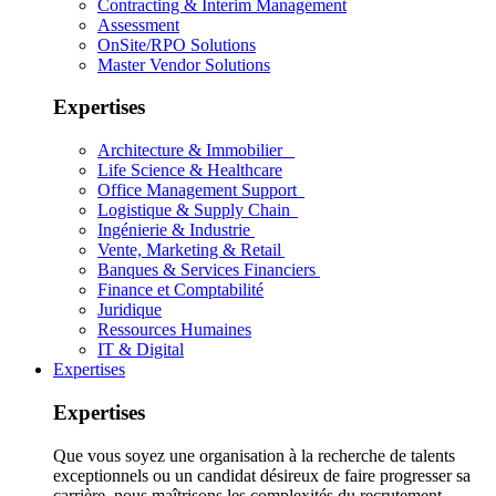
Contracting & Interim Management
Assessment
OnSite/RPO Solutions
Master Vendor Solutions
Expertises
Architecture & Immobilier
Life Science & Healthcare
Office Management Support
Logistique & Supply Chain
Ingénierie & Industrie
Vente, Marketing & Retail
Banques & Services Financiers
Finance et Comptabilité
Juridique
Ressources Humaines
IT & Digital
Expertises
Expertises
Que vous soyez une organisation à la recherche de talents
exceptionnels ou un candidat désireux de faire progresser sa
carrière, nous maîtrisons les complexités du recrutement.