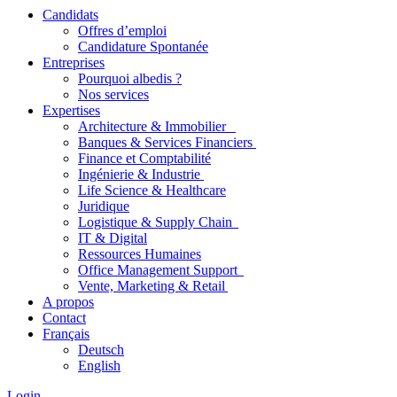
Candidats
Offres d’emploi
Candidature Spontanée
Entreprises
Pourquoi albedis ?
Nos services
Expertises
Architecture & Immobilier
Banques & Services Financiers
Finance et Comptabilité
Ingénierie & Industrie
Life Science & Healthcare
Juridique
Logistique & Supply Chain
IT & Digital
Ressources Humaines
Office Management Support
Vente, Marketing & Retail
A propos
Contact
Français
Deutsch
English
Login