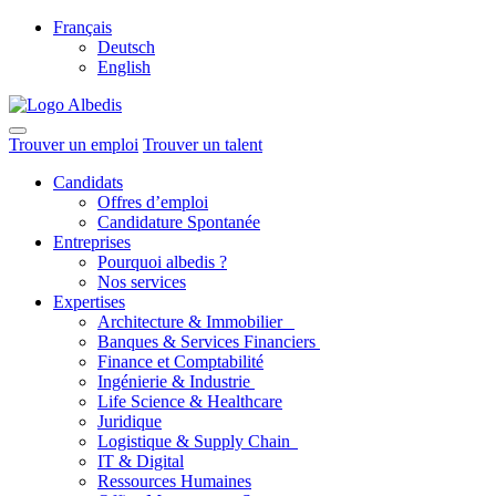
Français
Deutsch
English
Trouver un emploi
Trouver un talent
Candidats
Offres d’emploi
Candidature Spontanée
Entreprises
Pourquoi albedis ?
Nos services
Expertises
Architecture & Immobilier
Banques & Services Financiers
Finance et Comptabilité
Ingénierie & Industrie
Life Science & Healthcare
Juridique
Logistique & Supply Chain
IT & Digital
Ressources Humaines