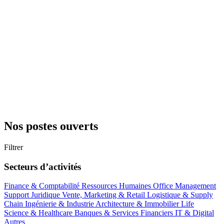
Nos postes ouverts
Filtrer
Secteurs d’activités
Finance & Comptabilité
Ressources Humaines
Office Management
Support
Juridique
Vente, Marketing & Retail
Logistique & Supply
Chain
Ingénierie & Industrie
Architecture & Immobilier
Life
Science & Healthcare
Banques & Services Financiers
IT & Digital
Autres