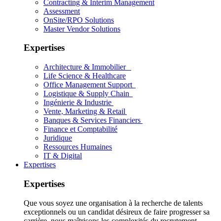
Contracting & Interim Management
Assessment
OnSite/RPO Solutions
Master Vendor Solutions
Expertises
Architecture & Immobilier
Life Science & Healthcare
Office Management Support
Logistique & Supply Chain
Ingénierie & Industrie
Vente, Marketing & Retail
Banques & Services Financiers
Finance et Comptabilité
Juridique
Ressources Humaines
IT & Digital
Expertises
Expertises
Que vous soyez une organisation à la recherche de talents
exceptionnels ou un candidat désireux de faire progresser sa
carrière, nous maîtrisons les complexités du recrutement.