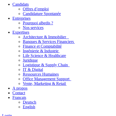
Candidats
Offres d’emploi
Candidature Spontanée
Entreprises
Pourquoi albedis ?
Nos services
Expertises
Architecture & Immobilier
Banques & Services Financiers
Finance et Comptabilité
Ingénierie & Industrie
Life Science & Healthcare
Juridique
Logistique & Supply Chain
IT & Digital
Ressources Humaines
Office Management Support
Vente, Marketing & Retail
A propos
Contact
Français
Deutsch
English
Login