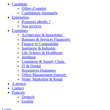
Candidats
Offres d’emploi
Candidature Spontanée
Entreprises
Pourquoi albedis ?
Nos services
Expertises
Architecture & Immobilier
Banques & Services Financiers
Finance et Comptabilité
Ingénierie & Industrie
Life Science & Healthcare
Juridique
Logistique & Supply Chain
IT & Digital
Ressources Humaines
Office Management Support
Vente, Marketing & Retail
A propos
Contact
Français
Deutsch
English
Login