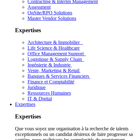
Contracting & Interim Management
Assessment
OnSite/RPO Solutions
Master Vendor Solutions
Expertises
Architecture & Immobilier
Life Science & Healthcare
Office Management Support
Logistique & Supply Chain
Ingénierie & Industrie
Vente, Marketing & Retail
Banques & Services Financiers
Finance et Comptabilité
Juridique
Ressources Humaines
IT & Digital
Expertises
Expertises
Que vous soyez une organisation à la recherche de talents
exceptionnels ou un candidat désireux de faire progresser sa
carrière, nous maîtrisons les complexités du recrutement.