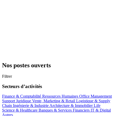
Nos postes ouverts
Filtrer
Secteurs d’activités
Finance & Comptabilité
Ressources Humaines
Office Management
Support
Juridique
Vente, Marketing & Retail
Logistique & Supply
Chain
Ingénierie & Industrie
Architecture & Immobilier
Life
Science & Healthcare
Banques & Services Financiers
IT & Digital
Autres