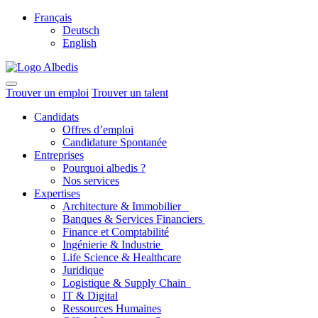
Français
Deutsch
English
Trouver un emploi
Trouver un talent
Candidats
Offres d’emploi
Candidature Spontanée
Entreprises
Pourquoi albedis ?
Nos services
Expertises
Architecture & Immobilier
Banques & Services Financiers
Finance et Comptabilité
Ingénierie & Industrie
Life Science & Healthcare
Juridique
Logistique & Supply Chain
IT & Digital
Ressources Humaines