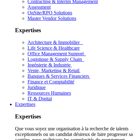
Contracting & Interim Management
Assessment
OnSite/RPO Solutions
Master Vendor Solutions
Expertises
Architecture & Immobilier
Life Science & Healthcare
Office Management Support
Logistique & Supply Chain
Ingénierie & Industrie
Vente, Marketing & Retail
Banques & Services Financiers
Finance et Comptabilité
Juridique
Ressources Humaines
IT & Digital
Expertises
Expertises
Que vous soyez une organisation à la recherche de talents
exceptionnels ou un candidat désireux de faire progresser sa
carrière, nous maîtrisons les complexités du recrutement.