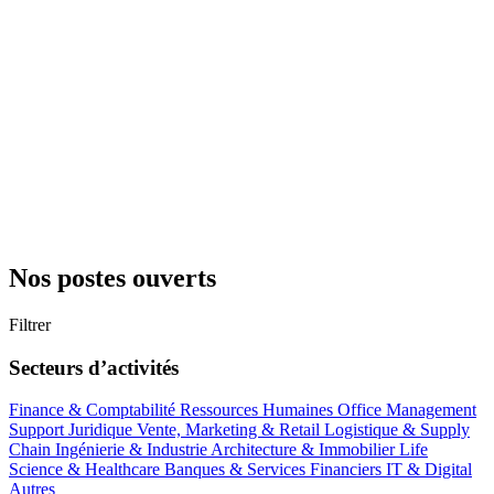
Nos postes ouverts
Filtrer
Secteurs d’activités
Finance & Comptabilité
Ressources Humaines
Office Management
Support
Juridique
Vente, Marketing & Retail
Logistique & Supply
Chain
Ingénierie & Industrie
Architecture & Immobilier
Life
Science & Healthcare
Banques & Services Financiers
IT & Digital
Autres