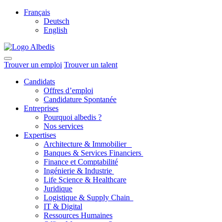
Français
Deutsch
English
Trouver un emploi
Trouver un talent
Candidats
Offres d’emploi
Candidature Spontanée
Entreprises
Pourquoi albedis ?
Nos services
Expertises
Architecture & Immobilier
Banques & Services Financiers
Finance et Comptabilité
Ingénierie & Industrie
Life Science & Healthcare
Juridique
Logistique & Supply Chain
IT & Digital
Ressources Humaines