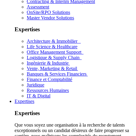
Contracting & Interim Management
Assessment
OnSite/RPO Solutions
Master Vendor Solutions
Expertises
Architecture & Immobilier
Life Science & Healthcare
Office Management Support
Logistique & Supply Chain
Ingénierie & Industrie
Vente, Marketing & Retail
Banques & Services Financiers
Finance et Comptabilité
Juridique
Ressources Humaines
IT & Digital
Expertises
Expertises
Que vous soyez une organisation à la recherche de talents
exceptionnels ou un candidat désireux de faire progresser sa
carrière, nous maîtrisons les complexités du recrutement.