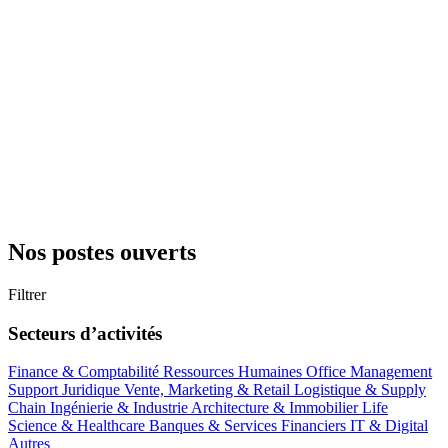
Nos postes ouverts
Filtrer
Secteurs d’activités
Finance & Comptabilité
Ressources Humaines
Office Management
Support
Juridique
Vente, Marketing & Retail
Logistique & Supply
Chain
Ingénierie & Industrie
Architecture & Immobilier
Life
Science & Healthcare
Banques & Services Financiers
IT & Digital
Autres