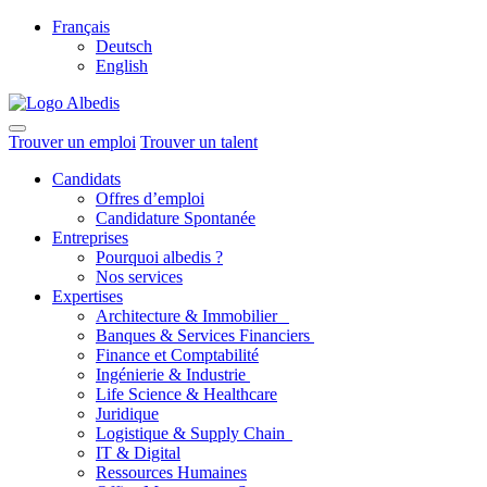
Français
Deutsch
English
Trouver un emploi
Trouver un talent
Candidats
Offres d’emploi
Candidature Spontanée
Entreprises
Pourquoi albedis ?
Nos services
Expertises
Architecture & Immobilier
Banques & Services Financiers
Finance et Comptabilité
Ingénierie & Industrie
Life Science & Healthcare
Juridique
Logistique & Supply Chain
IT & Digital
Ressources Humaines