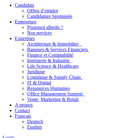
Candidats
Offres d’emploi
Candidature Spontanée
Entreprises
Pourquoi albedis ?
Nos services
Expertises
Architecture & Immobilier
Banques & Services Financiers
Finance et Comptabilité
Ingénierie & Industrie
Life Science & Healthcare
Juridique
Logistique & Supply Chain
IT & Digital
Ressources Humaines
Office Management Support
Vente, Marketing & Retail
A propos
Contact
Français
Deutsch
English
Login