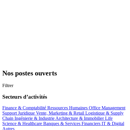
Nos postes ouverts
Filtrer
Secteurs d’activités
Finance & Comptabilité
Ressources Humaines
Office Management
Support
Juridique
Vente, Marketing & Retail
Logistique & Supply
Chain
Ingénierie & Industrie
Architecture & Immobilier
Life
Science & Healthcare
Banques & Services Financiers
IT & Digital
Autres