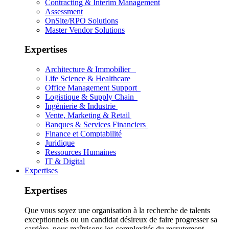
Contracting & Interim Management
Assessment
OnSite/RPO Solutions
Master Vendor Solutions
Expertises
Architecture & Immobilier
Life Science & Healthcare
Office Management Support
Logistique & Supply Chain
Ingénierie & Industrie
Vente, Marketing & Retail
Banques & Services Financiers
Finance et Comptabilité
Juridique
Ressources Humaines
IT & Digital
Expertises
Expertises
Que vous soyez une organisation à la recherche de talents
exceptionnels ou un candidat désireux de faire progresser sa
carrière, nous maîtrisons les complexités du recrutement.