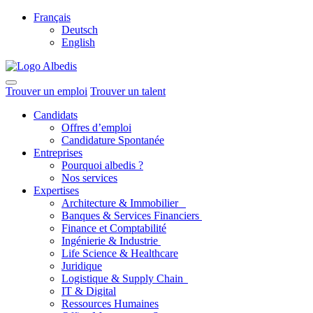
Français
Deutsch
English
Trouver un emploi
Trouver un talent
Candidats
Offres d’emploi
Candidature Spontanée
Entreprises
Pourquoi albedis ?
Nos services
Expertises
Architecture & Immobilier
Banques & Services Financiers
Finance et Comptabilité
Ingénierie & Industrie
Life Science & Healthcare
Juridique
Logistique & Supply Chain
IT & Digital
Ressources Humaines