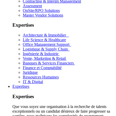
Contracting & Interim Management
Assessment
OnSite/RPO Solutions
Master Vendor Solutions
Expertises
Architecture & Immobilier
Life Science & Healthcare
Office Management Support
Logistique & Supply Chain
Ingénierie & Industrie
Vente, Marketing & Retail
Banques & Services Financiers
Finance et Comptabilité
Juridique
Ressources Humaines
IT & Digital
Expertises
Expertises
Que vous soyez une organisation à la recherche de talents
exceptionnels ou un candidat désireux de faire progresser sa
carrière, nous maîtrisons les complexités du recrutement.