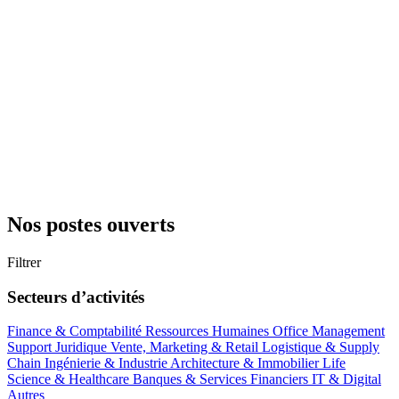
Nos postes ouverts
Filtrer
Secteurs d’activités
Finance & Comptabilité
Ressources Humaines
Office Management
Support
Juridique
Vente, Marketing & Retail
Logistique & Supply
Chain
Ingénierie & Industrie
Architecture & Immobilier
Life
Science & Healthcare
Banques & Services Financiers
IT & Digital
Autres