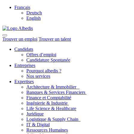
Français
Deutsch
English
Trouver un emploi
Trouver un talent
Candidats
Offres d’emploi
Candidature Spontanée
Entreprises
Pourquoi albedis ?
Nos services
Expertises
Architecture & Immobilier
Banques & Services Financiers
Finance et Comptabilité
Ingénierie & Industrie
Life Science & Healthcare
Juridique
Logistique & Supply Chain
IT & Digital
Ressources Humaines