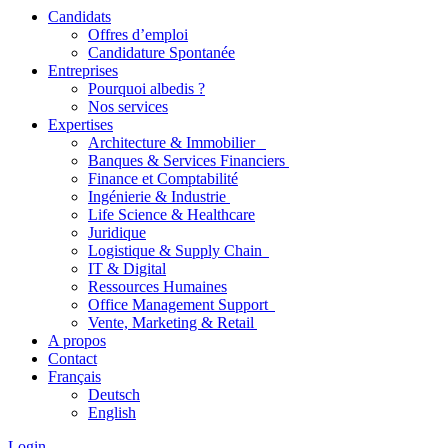
Candidats
Offres d’emploi
Candidature Spontanée
Entreprises
Pourquoi albedis ?
Nos services
Expertises
Architecture & Immobilier
Banques & Services Financiers
Finance et Comptabilité
Ingénierie & Industrie
Life Science & Healthcare
Juridique
Logistique & Supply Chain
IT & Digital
Ressources Humaines
Office Management Support
Vente, Marketing & Retail
A propos
Contact
Français
Deutsch
English
Login