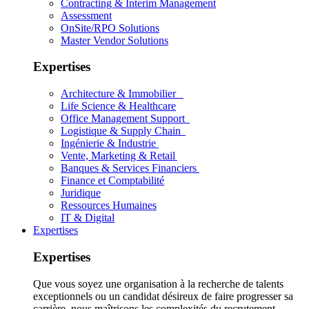
Contracting & Interim Management
Assessment
OnSite/RPO Solutions
Master Vendor Solutions
Expertises
Architecture & Immobilier
Life Science & Healthcare
Office Management Support
Logistique & Supply Chain
Ingénierie & Industrie
Vente, Marketing & Retail
Banques & Services Financiers
Finance et Comptabilité
Juridique
Ressources Humaines
IT & Digital
Expertises
Expertises
Que vous soyez une organisation à la recherche de talents
exceptionnels ou un candidat désireux de faire progresser sa
carrière, nous maîtrisons les complexités du recrutement.