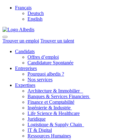
Français
Deutsch
English
Trouver un emploi
Trouver un talent
Candidats
Offres d’emploi
Candidature Spontanée
Entreprises
Pourquoi albedis ?
Nos services
Expertises
Architecture & Immobilier
Banques & Services Financiers
Finance et Comptabilité
Ingénierie & Industrie
Life Science & Healthcare
Juridique
Logistique & Supply Chain
IT & Digital
Ressources Humaines