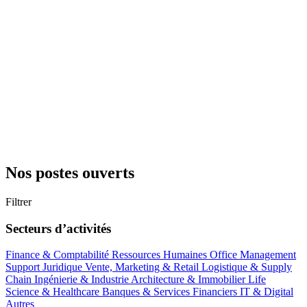
Nos postes ouverts
Filtrer
Secteurs d’activités
Finance & Comptabilité
Ressources Humaines
Office Management
Support
Juridique
Vente, Marketing & Retail
Logistique & Supply
Chain
Ingénierie & Industrie
Architecture & Immobilier
Life
Science & Healthcare
Banques & Services Financiers
IT & Digital
Autres