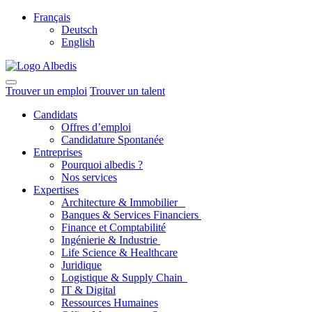
Français
Deutsch
English
Trouver un emploi
Trouver un talent
Candidats
Offres d’emploi
Candidature Spontanée
Entreprises
Pourquoi albedis ?
Nos services
Expertises
Architecture & Immobilier
Banques & Services Financiers
Finance et Comptabilité
Ingénierie & Industrie
Life Science & Healthcare
Juridique
Logistique & Supply Chain
IT & Digital
Ressources Humaines