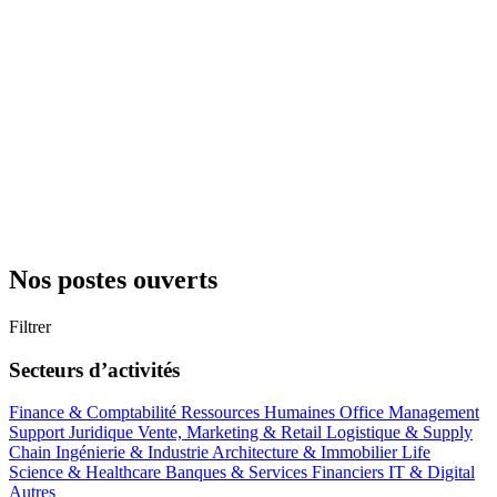
Nos postes ouverts
Filtrer
Secteurs d’activités
Finance & Comptabilité
Ressources Humaines
Office Management
Support
Juridique
Vente, Marketing & Retail
Logistique & Supply
Chain
Ingénierie & Industrie
Architecture & Immobilier
Life
Science & Healthcare
Banques & Services Financiers
IT & Digital
Autres