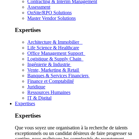
Contracting & Interim Management
Assessment
OnSite/RPO Solutions
Master Vendor Solutions
Expertises
Architecture & Immobilier
Life Science & Healthcare
Office Management Support
Logistique & Supply Chain
Ingénierie & Industrie
Vente, Marketing & Retail
Banques & Services Financiers
Finance et Comptabilité
Juridique
Ressources Humaines
IT & Digital
Expertises
Expertises
Que vous soyez une organisation à la recherche de talents
exceptionnels ou un candidat désireux de faire progresser sa
carrière, nous maîtrisons les complexités du recrutement.