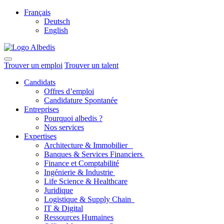
Français
Deutsch
English
Trouver un emploi
Trouver un talent
Candidats
Offres d’emploi
Candidature Spontanée
Entreprises
Pourquoi albedis ?
Nos services
Expertises
Architecture & Immobilier
Banques & Services Financiers
Finance et Comptabilité
Ingénierie & Industrie
Life Science & Healthcare
Juridique
Logistique & Supply Chain
IT & Digital
Ressources Humaines