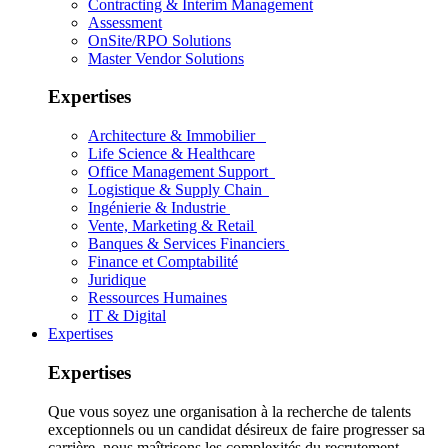
Contracting & Interim Management
Assessment
OnSite/RPO Solutions
Master Vendor Solutions
Expertises
Architecture & Immobilier
Life Science & Healthcare
Office Management Support
Logistique & Supply Chain
Ingénierie & Industrie
Vente, Marketing & Retail
Banques & Services Financiers
Finance et Comptabilité
Juridique
Ressources Humaines
IT & Digital
Expertises
Expertises
Que vous soyez une organisation à la recherche de talents
exceptionnels ou un candidat désireux de faire progresser sa
carrière, nous maîtrisons les complexités du recrutement.