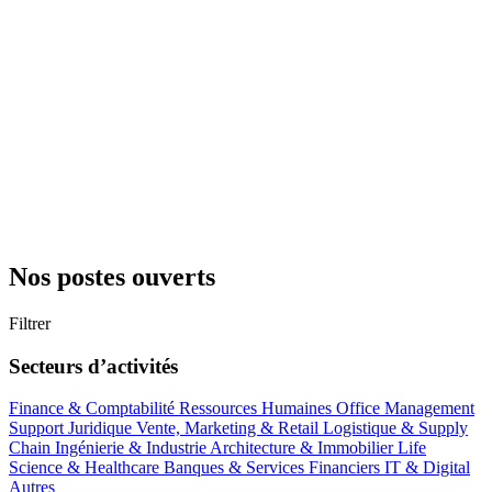
Nos postes ouverts
Filtrer
Secteurs d’activités
Finance & Comptabilité
Ressources Humaines
Office Management
Support
Juridique
Vente, Marketing & Retail
Logistique & Supply
Chain
Ingénierie & Industrie
Architecture & Immobilier
Life
Science & Healthcare
Banques & Services Financiers
IT & Digital
Autres