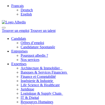
Français
Deutsch
English
Trouver un emploi
Trouver un talent
Candidats
Offres d’emploi
Candidature Spontanée
Entreprises
Pourquoi albedis ?
Nos services
Expertises
Architecture & Immobilier
Banques & Services Financiers
Finance et Comptabilité
Ingénierie & Industrie
Life Science & Healthcare
Juridique
Logistique & Supply Chain
IT & Digital
Ressources Humaines