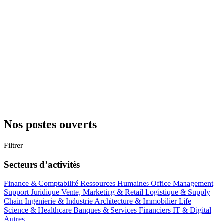
Nos postes ouverts
Filtrer
Secteurs d’activités
Finance & Comptabilité
Ressources Humaines
Office Management
Support
Juridique
Vente, Marketing & Retail
Logistique & Supply
Chain
Ingénierie & Industrie
Architecture & Immobilier
Life
Science & Healthcare
Banques & Services Financiers
IT & Digital
Autres