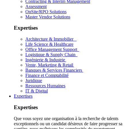
Contracting & Interim Management
Assessment
OnSite/RPO Solutions
Master Vendor Solutions
Expertises
Architecture & Immobilier
Life Science & Healthcare
Office Management Support
Logistique & Supply Chain
Ingénierie & Industrie
Vente, Marketing & Retail
Banques & Services Financiers
Finance et Comptabilité
Juridique
Ressources Humaines
IT & Digital
Expertises
Expertises
Que vous soyez une organisation à la recherche de talents
exceptionnels ou un candidat désireux de faire progresser sa
carrière, nous maîtrisons les complexités du recrutement.