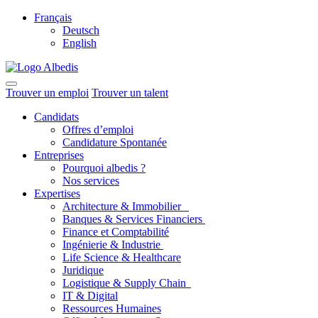
Français
Deutsch
English
Trouver un emploi
Trouver un talent
Candidats
Offres d’emploi
Candidature Spontanée
Entreprises
Pourquoi albedis ?
Nos services
Expertises
Architecture & Immobilier
Banques & Services Financiers
Finance et Comptabilité
Ingénierie & Industrie
Life Science & Healthcare
Juridique
Logistique & Supply Chain
IT & Digital
Ressources Humaines