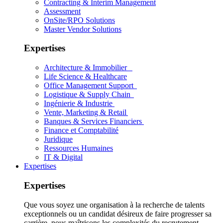
Contracting & Interim Management
Assessment
OnSite/RPO Solutions
Master Vendor Solutions
Expertises
Architecture & Immobilier
Life Science & Healthcare
Office Management Support
Logistique & Supply Chain
Ingénierie & Industrie
Vente, Marketing & Retail
Banques & Services Financiers
Finance et Comptabilité
Juridique
Ressources Humaines
IT & Digital
Expertises
Expertises
Que vous soyez une organisation à la recherche de talents
exceptionnels ou un candidat désireux de faire progresser sa
carrière, nous maîtrisons les complexités du recrutement.