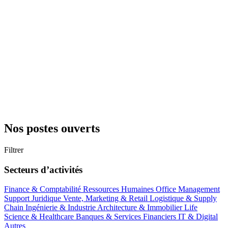
Nos postes ouverts
Filtrer
Secteurs d’activités
Finance & Comptabilité
Ressources Humaines
Office Management
Support
Juridique
Vente, Marketing & Retail
Logistique & Supply
Chain
Ingénierie & Industrie
Architecture & Immobilier
Life
Science & Healthcare
Banques & Services Financiers
IT & Digital
Autres