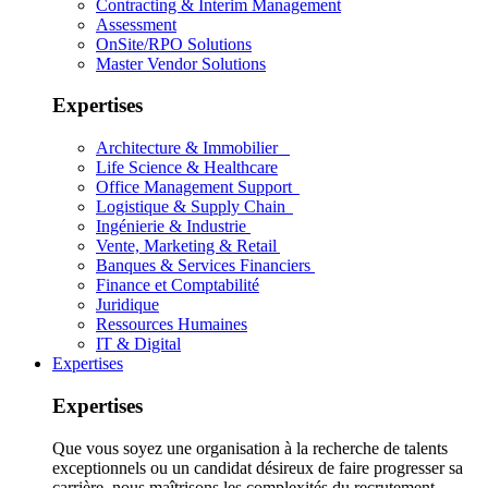
Contracting & Interim Management
Assessment
OnSite/RPO Solutions
Master Vendor Solutions
Expertises
Architecture & Immobilier
Life Science & Healthcare
Office Management Support
Logistique & Supply Chain
Ingénierie & Industrie
Vente, Marketing & Retail
Banques & Services Financiers
Finance et Comptabilité
Juridique
Ressources Humaines
IT & Digital
Expertises
Expertises
Que vous soyez une organisation à la recherche de talents
exceptionnels ou un candidat désireux de faire progresser sa
carrière, nous maîtrisons les complexités du recrutement.