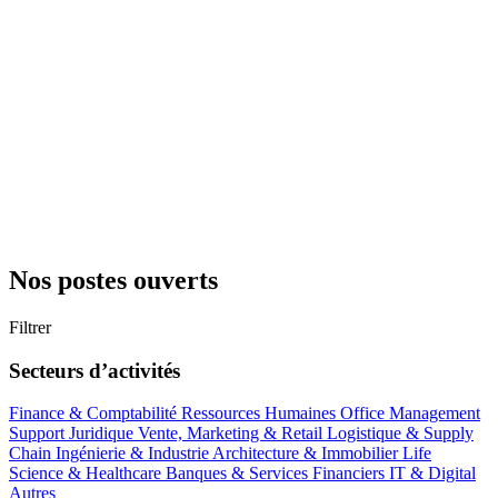
Nos postes ouverts
Filtrer
Secteurs d’activités
Finance & Comptabilité
Ressources Humaines
Office Management
Support
Juridique
Vente, Marketing & Retail
Logistique & Supply
Chain
Ingénierie & Industrie
Architecture & Immobilier
Life
Science & Healthcare
Banques & Services Financiers
IT & Digital
Autres