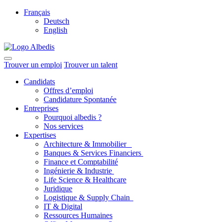
Français
Deutsch
English
Trouver un emploi
Trouver un talent
Candidats
Offres d’emploi
Candidature Spontanée
Entreprises
Pourquoi albedis ?
Nos services
Expertises
Architecture & Immobilier
Banques & Services Financiers
Finance et Comptabilité
Ingénierie & Industrie
Life Science & Healthcare
Juridique
Logistique & Supply Chain
IT & Digital
Ressources Humaines