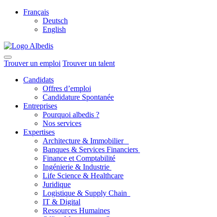
Français
Deutsch
English
Trouver un emploi
Trouver un talent
Candidats
Offres d’emploi
Candidature Spontanée
Entreprises
Pourquoi albedis ?
Nos services
Expertises
Architecture & Immobilier
Banques & Services Financiers
Finance et Comptabilité
Ingénierie & Industrie
Life Science & Healthcare
Juridique
Logistique & Supply Chain
IT & Digital
Ressources Humaines