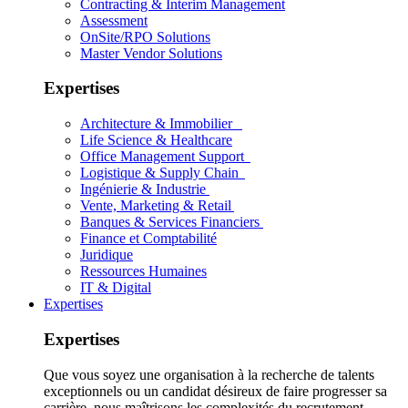
Contracting & Interim Management
Assessment
OnSite/RPO Solutions
Master Vendor Solutions
Expertises
Architecture & Immobilier
Life Science & Healthcare
Office Management Support
Logistique & Supply Chain
Ingénierie & Industrie
Vente, Marketing & Retail
Banques & Services Financiers
Finance et Comptabilité
Juridique
Ressources Humaines
IT & Digital
Expertises
Expertises
Que vous soyez une organisation à la recherche de talents
exceptionnels ou un candidat désireux de faire progresser sa
carrière, nous maîtrisons les complexités du recrutement.