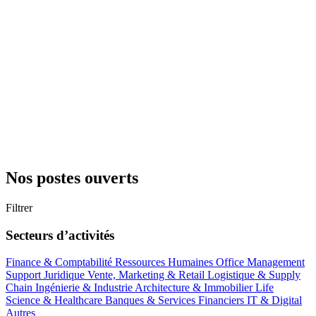
Nos postes ouverts
Filtrer
Secteurs d’activités
Finance & Comptabilité
Ressources Humaines
Office Management
Support
Juridique
Vente, Marketing & Retail
Logistique & Supply
Chain
Ingénierie & Industrie
Architecture & Immobilier
Life
Science & Healthcare
Banques & Services Financiers
IT & Digital
Autres