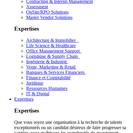
Contracting & Interim Management
Assessment
OnSite/RPO Solutions
Master Vendor Solutions
Expertises
Architecture & Immobilier
Life Science & Healthcare
Office Management Support
Logistique & Supply Chain
Ingénierie & Industrie
Vente, Marketing & Retail
Banques & Services Financiers
Finance et Comptabilité
Juridique
Ressources Humaines
IT & Digital
Expertises
Expertises
Que vous soyez une organisation à la recherche de talents
exceptionnels ou un candidat désireux de faire progresser sa
carrière, nous maîtrisons les complexités du recrutement.