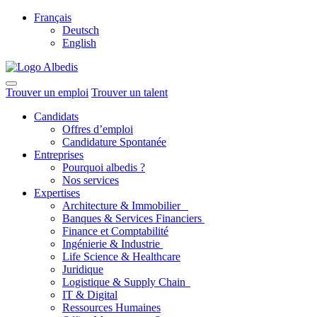
Français
Deutsch
English
Trouver un emploi
Trouver un talent
Candidats
Offres d’emploi
Candidature Spontanée
Entreprises
Pourquoi albedis ?
Nos services
Expertises
Architecture & Immobilier
Banques & Services Financiers
Finance et Comptabilité
Ingénierie & Industrie
Life Science & Healthcare
Juridique
Logistique & Supply Chain
IT & Digital
Ressources Humaines