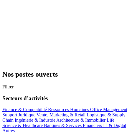
Nos postes ouverts
Filtrer
Secteurs d’activités
Finance & Comptabilité
Ressources Humaines
Office Management
Support
Juridique
Vente, Marketing & Retail
Logistique & Supply
Chain
Ingénierie & Industrie
Architecture & Immobilier
Life
Science & Healthcare
Banques & Services Financiers
IT & Digital
Autres