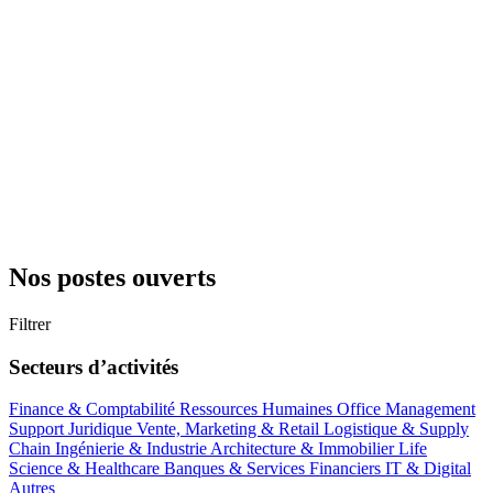
Nos postes ouverts
Filtrer
Secteurs d’activités
Finance & Comptabilité
Ressources Humaines
Office Management
Support
Juridique
Vente, Marketing & Retail
Logistique & Supply
Chain
Ingénierie & Industrie
Architecture & Immobilier
Life
Science & Healthcare
Banques & Services Financiers
IT & Digital
Autres