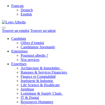
Français
Deutsch
English
Trouver un emploi
Trouver un talent
Candidats
Offres d’emploi
Candidature Spontanée
Entreprises
Pourquoi albedis ?
Nos services
Expertises
Architecture & Immobilier
Banques & Services Financiers
Finance et Comptabilité
Ingénierie & Industrie
Life Science & Healthcare
Juridique
Logistique & Supply Chain
IT & Digital
Ressources Humaines