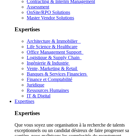
Contracting & Interim Management
Assessment
OnSite/RPO Solutions
Master Vendor Solutions
Expertises
Architecture & Immobilier
Life Science & Healthcare
Office Management Support
Logistique & Supply Chain
Ingénierie & Industrie
Vente, Marketing & Retail
Banques & Services Financiers
Finance et Comptabilité
Juridique
Ressources Humaines
IT & Digital
Expertises
Expertises
Que vous soyez une organisation à la recherche de talents
exceptionnels ou un candidat désireux de faire progresser sa
carrière, nous maîtrisons les complexités du recrutement.