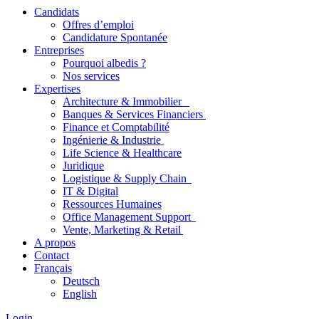
Candidats
Offres d’emploi
Candidature Spontanée
Entreprises
Pourquoi albedis ?
Nos services
Expertises
Architecture & Immobilier
Banques & Services Financiers
Finance et Comptabilité
Ingénierie & Industrie
Life Science & Healthcare
Juridique
Logistique & Supply Chain
IT & Digital
Ressources Humaines
Office Management Support
Vente, Marketing & Retail
A propos
Contact
Français
Deutsch
English
Login