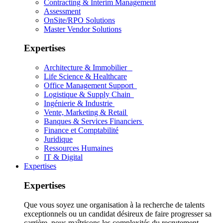
Contracting & Interim Management
Assessment
OnSite/RPO Solutions
Master Vendor Solutions
Expertises
Architecture & Immobilier
Life Science & Healthcare
Office Management Support
Logistique & Supply Chain
Ingénierie & Industrie
Vente, Marketing & Retail
Banques & Services Financiers
Finance et Comptabilité
Juridique
Ressources Humaines
IT & Digital
Expertises
Expertises
Que vous soyez une organisation à la recherche de talents
exceptionnels ou un candidat désireux de faire progresser sa
carrière, nous maîtrisons les complexités du recrutement.