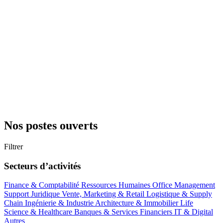
Nos postes ouverts
Filtrer
Secteurs d’activités
Finance & Comptabilité
Ressources Humaines
Office Management
Support
Juridique
Vente, Marketing & Retail
Logistique & Supply
Chain
Ingénierie & Industrie
Architecture & Immobilier
Life
Science & Healthcare
Banques & Services Financiers
IT & Digital
Autres