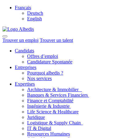
Français
Deutsch
English
Trouver un emploi
Trouver un talent
Candidats
Offres d’emploi
Candidature Spontanée
Entreprises
Pourquoi albedis ?
Nos services
Expertises
Architecture & Immobilier
Banques & Services Financiers
Finance et Comptabilité
Ingénierie & Industrie
Life Science & Healthcare
Juridique
Logistique & Supply Chain
IT & Digital
Ressources Humaines