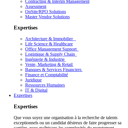
Contracting & Interim Management
Assessment
OnSite/RPO Solutions
Master Vendor Solutions
Expertises
Architecture & Immobilier
Life Science & Healthcare
Office Management Support
Logistique & Supply Chain
Ingénierie & Industrie
Vente, Marketing & Retail
Banques & Services Financiers
Finance et Comptabilité
Juridique
Ressources Humaines
IT & Digital
Expertises
Expertises
Que vous soyez une organisation à la recherche de talents
exceptionnels ou un candidat désireux de faire progresser sa
carrière, nous maîtrisons les complexités du recrutement.