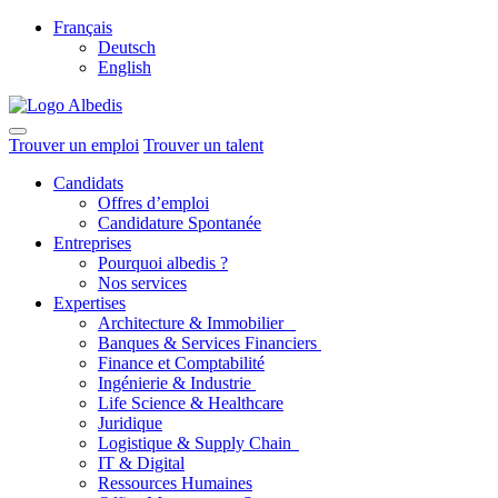
Français
Deutsch
English
Trouver un emploi
Trouver un talent
Candidats
Offres d’emploi
Candidature Spontanée
Entreprises
Pourquoi albedis ?
Nos services
Expertises
Architecture & Immobilier
Banques & Services Financiers
Finance et Comptabilité
Ingénierie & Industrie
Life Science & Healthcare
Juridique
Logistique & Supply Chain
IT & Digital
Ressources Humaines