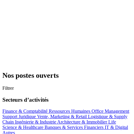
Nos postes ouverts
Filtrer
Secteurs d’activités
Finance & Comptabilité
Ressources Humaines
Office Management
Support
Juridique
Vente, Marketing & Retail
Logistique & Supply
Chain
Ingénierie & Industrie
Architecture & Immobilier
Life
Science & Healthcare
Banques & Services Financiers
IT & Digital
Autres