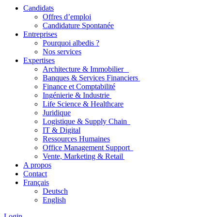
Candidats
Offres d’emploi
Candidature Spontanée
Entreprises
Pourquoi albedis ?
Nos services
Expertises
Architecture & Immobilier
Banques & Services Financiers
Finance et Comptabilité
Ingénierie & Industrie
Life Science & Healthcare
Juridique
Logistique & Supply Chain
IT & Digital
Ressources Humaines
Office Management Support
Vente, Marketing & Retail
A propos
Contact
Français
Deutsch
English
Login