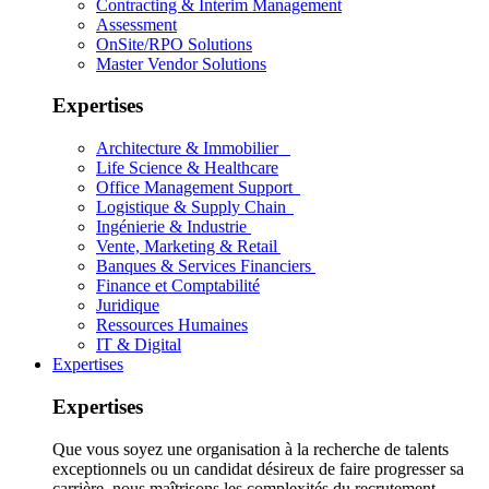
Contracting & Interim Management
Assessment
OnSite/RPO Solutions
Master Vendor Solutions
Expertises
Architecture & Immobilier
Life Science & Healthcare
Office Management Support
Logistique & Supply Chain
Ingénierie & Industrie
Vente, Marketing & Retail
Banques & Services Financiers
Finance et Comptabilité
Juridique
Ressources Humaines
IT & Digital
Expertises
Expertises
Que vous soyez une organisation à la recherche de talents
exceptionnels ou un candidat désireux de faire progresser sa
carrière, nous maîtrisons les complexités du recrutement.