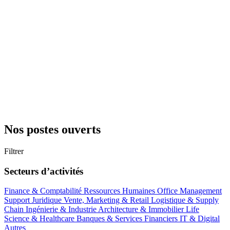
Nos postes ouverts
Filtrer
Secteurs d’activités
Finance & Comptabilité
Ressources Humaines
Office Management
Support
Juridique
Vente, Marketing & Retail
Logistique & Supply
Chain
Ingénierie & Industrie
Architecture & Immobilier
Life
Science & Healthcare
Banques & Services Financiers
IT & Digital
Autres