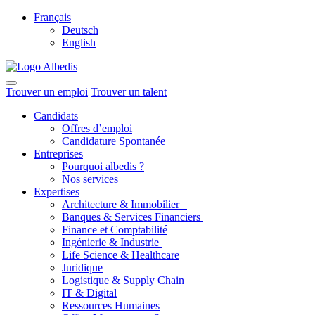
Français
Deutsch
English
Trouver un emploi
Trouver un talent
Candidats
Offres d’emploi
Candidature Spontanée
Entreprises
Pourquoi albedis ?
Nos services
Expertises
Architecture & Immobilier
Banques & Services Financiers
Finance et Comptabilité
Ingénierie & Industrie
Life Science & Healthcare
Juridique
Logistique & Supply Chain
IT & Digital
Ressources Humaines