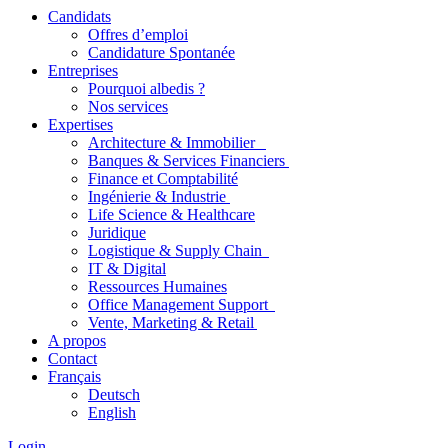
Candidats
Offres d’emploi
Candidature Spontanée
Entreprises
Pourquoi albedis ?
Nos services
Expertises
Architecture & Immobilier
Banques & Services Financiers
Finance et Comptabilité
Ingénierie & Industrie
Life Science & Healthcare
Juridique
Logistique & Supply Chain
IT & Digital
Ressources Humaines
Office Management Support
Vente, Marketing & Retail
A propos
Contact
Français
Deutsch
English
Login