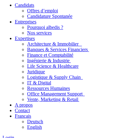
Candidats
Offres d’emploi
Candidature Spontanée
Entreprises
Pourquoi albedis ?
Nos services
Expertises
Architecture & Immobilier
Banques & Services Financiers
Finance et Comptabilité
Ingénierie & Industrie
Life Science & Healthcare
Juridique
Logistique & Supply Chain
IT & Digital
Ressources Humaines
Office Management Support
Vente, Marketing & Retail
A propos
Contact
Français
Deutsch
English
Login