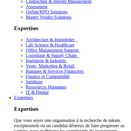
Contracting & Interim Management
Assessment
OnSite/RPO Solutions
Master Vendor Solutions
Expertises
Architecture & Immobilier
Life Science & Healthcare
Office Management Support
Logistique & Supply Chain
Ingénierie & Industrie
Vente, Marketing & Retail
Banques & Services Financiers
Finance et Comptabilité
Juridique
Ressources Humaines
IT & Digital
Expertises
Expertises
Que vous soyez une organisation à la recherche de talents
exceptionnels ou un candidat désireux de faire progresser sa
carrière, nous maîtrisons les complexités du recrutement.