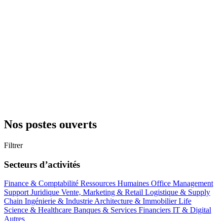
Nos postes ouverts
Filtrer
Secteurs d’activités
Finance & Comptabilité
Ressources Humaines
Office Management
Support
Juridique
Vente, Marketing & Retail
Logistique & Supply
Chain
Ingénierie & Industrie
Architecture & Immobilier
Life
Science & Healthcare
Banques & Services Financiers
IT & Digital
Autres