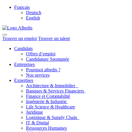
Français
Deutsch
English
Trouver un emploi
Trouver un talent
Candidats
Offres d’emploi
Candidature Spontanée
Entreprises
Pourquoi albedis ?
Nos services
Expertises
Architecture & Immobilier
Banques & Services Financiers
Finance et Comptabilité
Ingénierie & Industrie
Life Science & Healthcare
Juridique
Logistique & Supply Chain
IT & Digital
Ressources Humaines