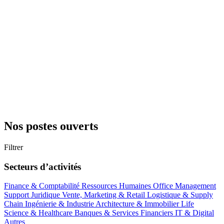
Nos postes ouverts
Filtrer
Secteurs d’activités
Finance & Comptabilité
Ressources Humaines
Office Management
Support
Juridique
Vente, Marketing & Retail
Logistique & Supply
Chain
Ingénierie & Industrie
Architecture & Immobilier
Life
Science & Healthcare
Banques & Services Financiers
IT & Digital
Autres