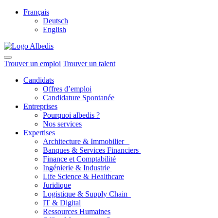
Français
Deutsch
English
Trouver un emploi
Trouver un talent
Candidats
Offres d’emploi
Candidature Spontanée
Entreprises
Pourquoi albedis ?
Nos services
Expertises
Architecture & Immobilier
Banques & Services Financiers
Finance et Comptabilité
Ingénierie & Industrie
Life Science & Healthcare
Juridique
Logistique & Supply Chain
IT & Digital
Ressources Humaines