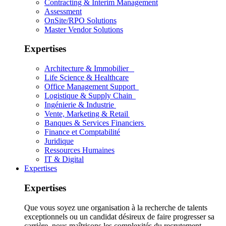
Contracting & Interim Management
Assessment
OnSite/RPO Solutions
Master Vendor Solutions
Expertises
Architecture & Immobilier
Life Science & Healthcare
Office Management Support
Logistique & Supply Chain
Ingénierie & Industrie
Vente, Marketing & Retail
Banques & Services Financiers
Finance et Comptabilité
Juridique
Ressources Humaines
IT & Digital
Expertises
Expertises
Que vous soyez une organisation à la recherche de talents
exceptionnels ou un candidat désireux de faire progresser sa
carrière, nous maîtrisons les complexités du recrutement.