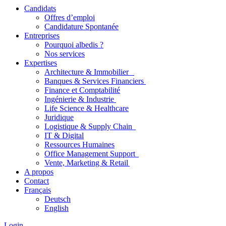
Candidats
Offres d’emploi
Candidature Spontanée
Entreprises
Pourquoi albedis ?
Nos services
Expertises
Architecture & Immobilier
Banques & Services Financiers
Finance et Comptabilité
Ingénierie & Industrie
Life Science & Healthcare
Juridique
Logistique & Supply Chain
IT & Digital
Ressources Humaines
Office Management Support
Vente, Marketing & Retail
A propos
Contact
Français
Deutsch
English
Login