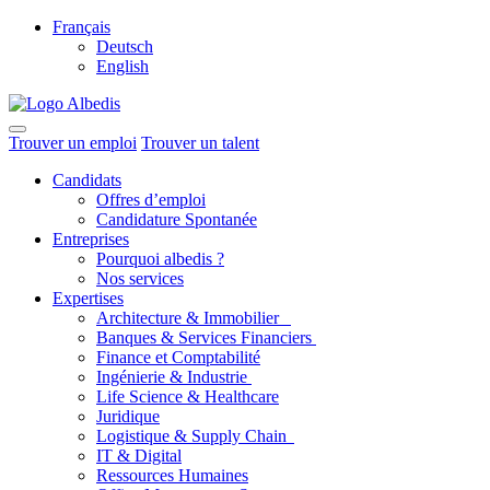
Français
Deutsch
English
Trouver un emploi
Trouver un talent
Candidats
Offres d’emploi
Candidature Spontanée
Entreprises
Pourquoi albedis ?
Nos services
Expertises
Architecture & Immobilier
Banques & Services Financiers
Finance et Comptabilité
Ingénierie & Industrie
Life Science & Healthcare
Juridique
Logistique & Supply Chain
IT & Digital
Ressources Humaines