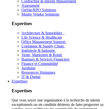
Contracting & Interim Management
Assessment
OnSite/RPO Solutions
Master Vendor Solutions
Expertises
Architecture & Immobilier
Life Science & Healthcare
Office Management Support
Logistique & Supply Chain
Ingénierie & Industrie
Vente, Marketing & Retail
Banques & Services Financiers
Finance et Comptabilité
Juridique
Ressources Humaines
IT & Digital
Expertises
Expertises
Que vous soyez une organisation à la recherche de talents
exceptionnels ou un candidat désireux de faire progresser sa
carrière, nous maîtrisons les complexités du recrutement.