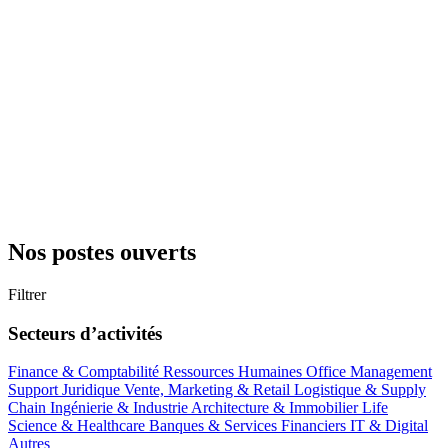
Nos postes ouverts
Filtrer
Secteurs d’activités
Finance & Comptabilité
Ressources Humaines
Office Management
Support
Juridique
Vente, Marketing & Retail
Logistique & Supply
Chain
Ingénierie & Industrie
Architecture & Immobilier
Life
Science & Healthcare
Banques & Services Financiers
IT & Digital
Autres