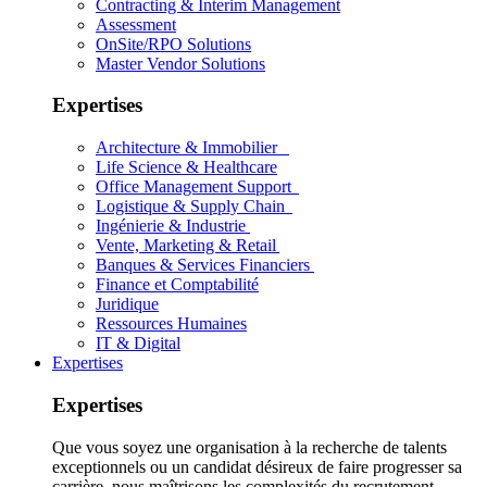
Contracting & Interim Management
Assessment
OnSite/RPO Solutions
Master Vendor Solutions
Expertises
Architecture & Immobilier
Life Science & Healthcare
Office Management Support
Logistique & Supply Chain
Ingénierie & Industrie
Vente, Marketing & Retail
Banques & Services Financiers
Finance et Comptabilité
Juridique
Ressources Humaines
IT & Digital
Expertises
Expertises
Que vous soyez une organisation à la recherche de talents
exceptionnels ou un candidat désireux de faire progresser sa
carrière, nous maîtrisons les complexités du recrutement.