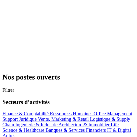
Nos postes ouverts
Filtrer
Secteurs d’activités
Finance & Comptabilité
Ressources Humaines
Office Management
Support
Juridique
Vente, Marketing & Retail
Logistique & Supply
Chain
Ingénierie & Industrie
Architecture & Immobilier
Life
Science & Healthcare
Banques & Services Financiers
IT & Digital
Autres