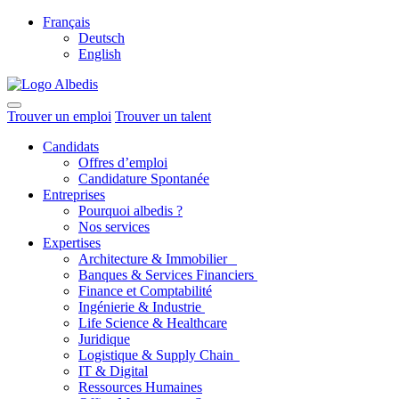
Français
Deutsch
English
Trouver un emploi
Trouver un talent
Candidats
Offres d’emploi
Candidature Spontanée
Entreprises
Pourquoi albedis ?
Nos services
Expertises
Architecture & Immobilier
Banques & Services Financiers
Finance et Comptabilité
Ingénierie & Industrie
Life Science & Healthcare
Juridique
Logistique & Supply Chain
IT & Digital
Ressources Humaines