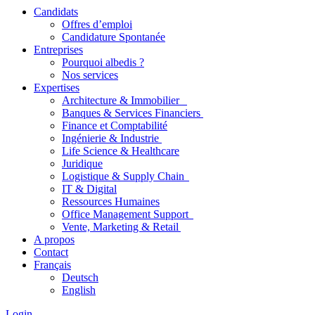
Candidats
Offres d’emploi
Candidature Spontanée
Entreprises
Pourquoi albedis ?
Nos services
Expertises
Architecture & Immobilier
Banques & Services Financiers
Finance et Comptabilité
Ingénierie & Industrie
Life Science & Healthcare
Juridique
Logistique & Supply Chain
IT & Digital
Ressources Humaines
Office Management Support
Vente, Marketing & Retail
A propos
Contact
Français
Deutsch
English
Login