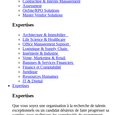
Contracting & Interim Management
Assessment
OnSite/RPO Solutions
Master Vendor Solutions
Expertises
Architecture & Immobilier
Life Science & Healthcare
Office Management Support
Logistique & Supply Chain
Ingénierie & Industrie
Vente, Marketing & Retail
Banques & Services Financiers
Finance et Comptabilité
Juridique
Ressources Humaines
IT & Digital
Expertises
Expertises
Que vous soyez une organisation à la recherche de talents
exceptionnels ou un candidat désireux de faire progresser sa
carrière, nous maîtrisons les complexités du recrutement.