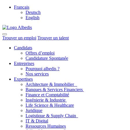
Français
Deutsch
English
Trouver un emploi
Trouver un talent
Candidats
Offres d’emploi
Candidature Spontanée
Entreprises
Pourquoi albedis ?
Nos services
Expertises
Architecture & Immobilier
Banques & Services Financiers
Finance et Comptabilité
Ingénierie & Industrie
Life Science & Healthcare
Juridique
Logistique & Supply Chain
IT & Digital
Ressources Humaines