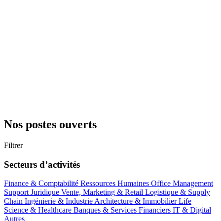
Nos postes ouverts
Filtrer
Secteurs d’activités
Finance & Comptabilité
Ressources Humaines
Office Management
Support
Juridique
Vente, Marketing & Retail
Logistique & Supply
Chain
Ingénierie & Industrie
Architecture & Immobilier
Life
Science & Healthcare
Banques & Services Financiers
IT & Digital
Autres