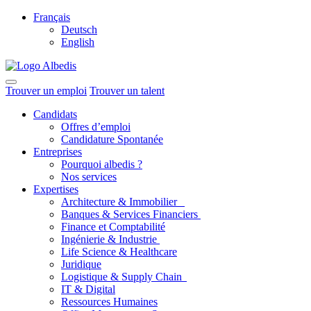
Français
Deutsch
English
Trouver un emploi
Trouver un talent
Candidats
Offres d’emploi
Candidature Spontanée
Entreprises
Pourquoi albedis ?
Nos services
Expertises
Architecture & Immobilier
Banques & Services Financiers
Finance et Comptabilité
Ingénierie & Industrie
Life Science & Healthcare
Juridique
Logistique & Supply Chain
IT & Digital
Ressources Humaines