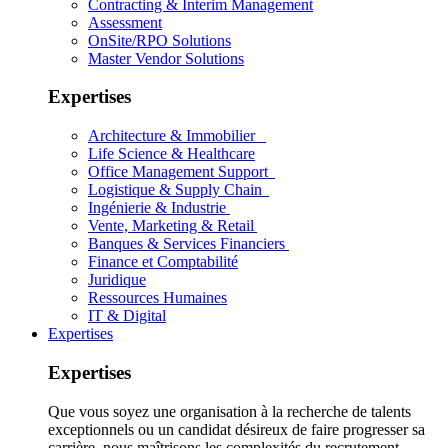
Contracting & Interim Management
Assessment
OnSite/RPO Solutions
Master Vendor Solutions
Expertises
Architecture & Immobilier
Life Science & Healthcare
Office Management Support
Logistique & Supply Chain
Ingénierie & Industrie
Vente, Marketing & Retail
Banques & Services Financiers
Finance et Comptabilité
Juridique
Ressources Humaines
IT & Digital
Expertises
Expertises
Que vous soyez une organisation à la recherche de talents
exceptionnels ou un candidat désireux de faire progresser sa
carrière, nous maîtrisons les complexités du recrutement.