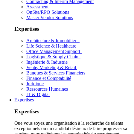
Contracting & Interim Management
Assessment
OnSite/RPO Solutions
Master Vendor Solutions
Expertises
Architecture & Immobilier
Life Science & Healthcare
Office Management Support
Logistique & Supply Chain
Ingénierie & Industrie
Vente, Marketing & Retail
Banques & Services Financiers
Finance et Comptabilité
Juridique
Ressources Humaines
IT & Digital
Expertises
Expertises
Que vous soyez une organisation à la recherche de talents
exceptionnels ou un candidat désireux de faire progresser sa
carrière, nous maîtrisons les complexités du recrutement.