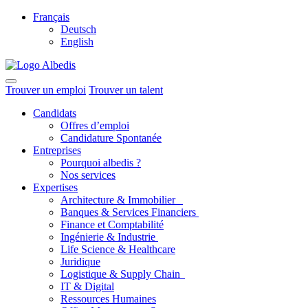
Français
Deutsch
English
Trouver un emploi
Trouver un talent
Candidats
Offres d’emploi
Candidature Spontanée
Entreprises
Pourquoi albedis ?
Nos services
Expertises
Architecture & Immobilier
Banques & Services Financiers
Finance et Comptabilité
Ingénierie & Industrie
Life Science & Healthcare
Juridique
Logistique & Supply Chain
IT & Digital
Ressources Humaines