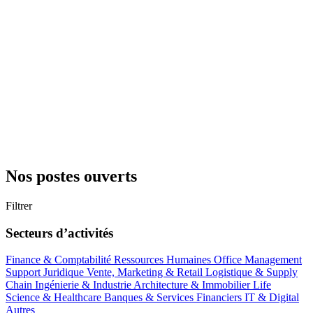
Nos postes ouverts
Filtrer
Secteurs d’activités
Finance & Comptabilité
Ressources Humaines
Office Management
Support
Juridique
Vente, Marketing & Retail
Logistique & Supply
Chain
Ingénierie & Industrie
Architecture & Immobilier
Life
Science & Healthcare
Banques & Services Financiers
IT & Digital
Autres