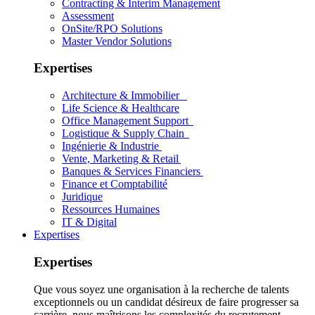
Contracting & Interim Management
Assessment
OnSite/RPO Solutions
Master Vendor Solutions
Expertises
Architecture & Immobilier
Life Science & Healthcare
Office Management Support
Logistique & Supply Chain
Ingénierie & Industrie
Vente, Marketing & Retail
Banques & Services Financiers
Finance et Comptabilité
Juridique
Ressources Humaines
IT & Digital
Expertises
Expertises
Que vous soyez une organisation à la recherche de talents
exceptionnels ou un candidat désireux de faire progresser sa
carrière, nous maîtrisons les complexités du recrutement.