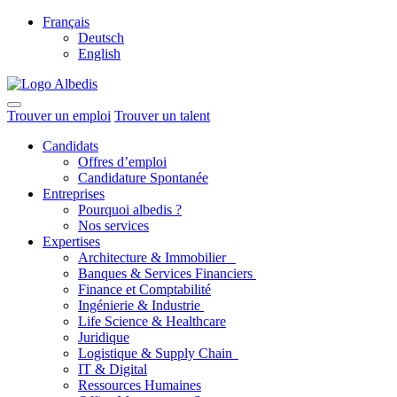
Français
Deutsch
English
Trouver un emploi
Trouver un talent
Candidats
Offres d’emploi
Candidature Spontanée
Entreprises
Pourquoi albedis ?
Nos services
Expertises
Architecture & Immobilier
Banques & Services Financiers
Finance et Comptabilité
Ingénierie & Industrie
Life Science & Healthcare
Juridique
Logistique & Supply Chain
IT & Digital
Ressources Humaines