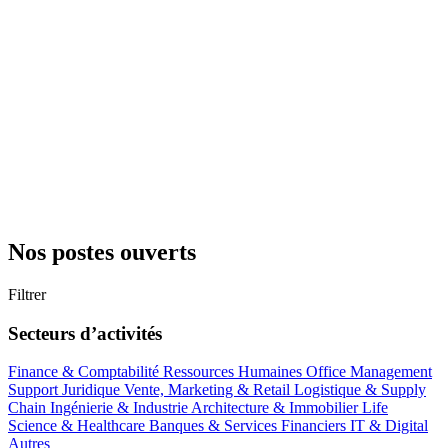
Nos postes ouverts
Filtrer
Secteurs d’activités
Finance & Comptabilité
Ressources Humaines
Office Management
Support
Juridique
Vente, Marketing & Retail
Logistique & Supply
Chain
Ingénierie & Industrie
Architecture & Immobilier
Life
Science & Healthcare
Banques & Services Financiers
IT & Digital
Autres