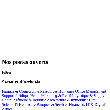
Nos postes ouverts
Filtrer
Secteurs d’activités
Finance & Comptabilité
Ressources Humaines
Office Management
Support
Juridique
Vente, Marketing & Retail
Logistique & Supply
Chain
Ingénierie & Industrie
Architecture & Immobilier
Life
Science & Healthcare
Banques & Services Financiers
IT & Digital
Autres