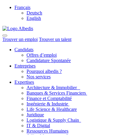
Français
Deutsch
English
Trouver un emploi
Trouver un talent
Candidats
Offres d’emploi
Candidature Spontanée
Entreprises
Pourquoi albedis ?
Nos services
Expertises
Architecture & Immobilier
Banques & Services Financiers
Finance et Comptabilité
Ingénierie & Industrie
Life Science & Healthcare
Juridique
Logistique & Supply Chain
IT & Digital
Ressources Humaines