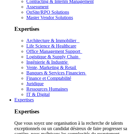
Contracting & Interim Management
Assessment
OnSite/RPO Solutions
Master Vendor Solutions
Expertises
Architecture & Immobilier
Life Science & Healthcare
Office Management Support
Logistique & Supply Chain
Ingénierie & Industrie
Vente, Marketing & Retail
Banques & Services Financiers
Finance et Comptabilité
Juridique
Ressources Humaines
IT & Digital
Expertises
Expertises
Que vous soyez une organisation à la recherche de talents
exceptionnels ou un candidat désireux de faire progresser sa
carrière, nous maîtrisons les complexités du recrutement.