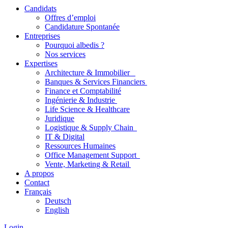
Candidats
Offres d’emploi
Candidature Spontanée
Entreprises
Pourquoi albedis ?
Nos services
Expertises
Architecture & Immobilier
Banques & Services Financiers
Finance et Comptabilité
Ingénierie & Industrie
Life Science & Healthcare
Juridique
Logistique & Supply Chain
IT & Digital
Ressources Humaines
Office Management Support
Vente, Marketing & Retail
A propos
Contact
Français
Deutsch
English
Login