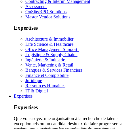
Contracting & Interim Management
Assessment
OnSite/RPO Solutions
Master Vendor Solutions
Expertises
Architecture & Immobilier
Life Science & Healthcare
Office Management Support
Logistique & Supply Chain
Ingénierie & Industrie
Vente, Marketing & Retail
Banques & Services Financiers
Finance et Comptabilité
Juridique
Ressources Humaines
IT & Digital
Expertises
Expertises
Que vous soyez une organisation à la recherche de talents
exceptionnels ou un candidat désireux de faire progresser sa
carrière, nous maîtrisons les complexités du recrutement.