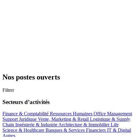
Nos postes ouverts
Filtrer
Secteurs d’activités
Finance & Comptabilité
Ressources Humaines
Office Management
Support
Juridique
Vente, Marketing & Retail
Logistique & Supply
Chain
Ingénierie & Industrie
Architecture & Immobilier
Life
Science & Healthcare
Banques & Services Financiers
IT & Digital
Autres