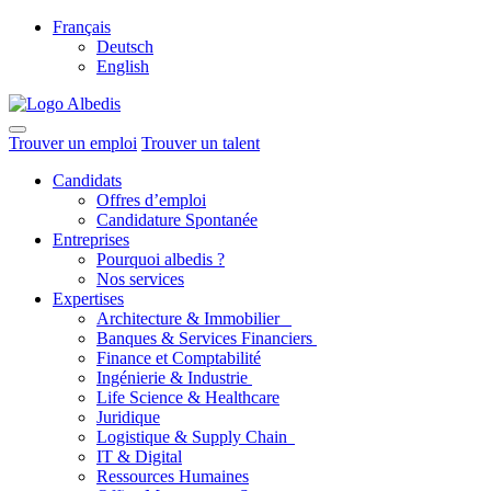
Français
Deutsch
English
Trouver un emploi
Trouver un talent
Candidats
Offres d’emploi
Candidature Spontanée
Entreprises
Pourquoi albedis ?
Nos services
Expertises
Architecture & Immobilier
Banques & Services Financiers
Finance et Comptabilité
Ingénierie & Industrie
Life Science & Healthcare
Juridique
Logistique & Supply Chain
IT & Digital
Ressources Humaines