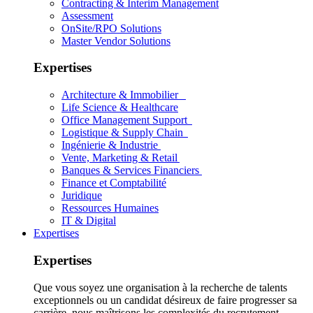
Contracting & Interim Management
Assessment
OnSite/RPO Solutions
Master Vendor Solutions
Expertises
Architecture & Immobilier
Life Science & Healthcare
Office Management Support
Logistique & Supply Chain
Ingénierie & Industrie
Vente, Marketing & Retail
Banques & Services Financiers
Finance et Comptabilité
Juridique
Ressources Humaines
IT & Digital
Expertises
Expertises
Que vous soyez une organisation à la recherche de talents
exceptionnels ou un candidat désireux de faire progresser sa
carrière, nous maîtrisons les complexités du recrutement.