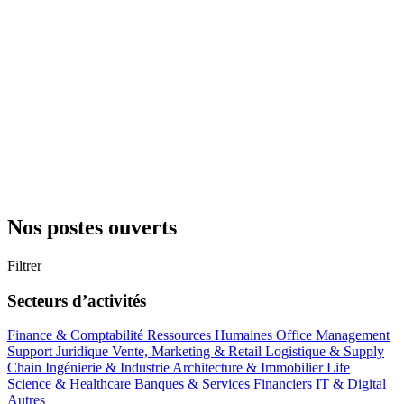
Nos postes ouverts
Filtrer
Secteurs d’activités
Finance & Comptabilité
Ressources Humaines
Office Management
Support
Juridique
Vente, Marketing & Retail
Logistique & Supply
Chain
Ingénierie & Industrie
Architecture & Immobilier
Life
Science & Healthcare
Banques & Services Financiers
IT & Digital
Autres