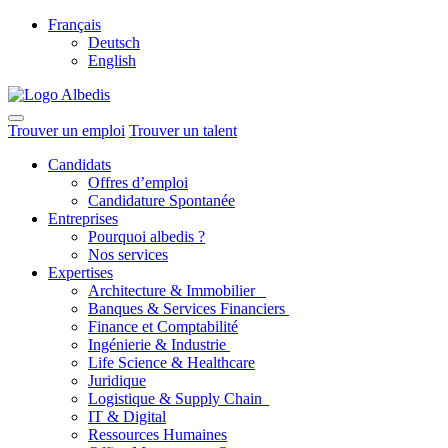
Français
Deutsch
English
Trouver un emploi
Trouver un talent
Candidats
Offres d’emploi
Candidature Spontanée
Entreprises
Pourquoi albedis ?
Nos services
Expertises
Architecture & Immobilier
Banques & Services Financiers
Finance et Comptabilité
Ingénierie & Industrie
Life Science & Healthcare
Juridique
Logistique & Supply Chain
IT & Digital
Ressources Humaines