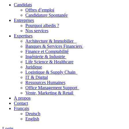
Candidats
Offres d’emploi
Candidature Spontanée
Entreprises
Pourquoi albedis ?
Nos services
Expertises
Architecture & Immobilier
Banques & Services Financiers
Finance et Comptabilité
Ingénierie & Industrie
Life Science & Healthcare
Juridique
Logistique & Supply Chain
IT & Digital
Ressources Humaines
Office Management Support
Vente, Marketing & Retail
A propos
Contact
Français
Deutsch
English
Login