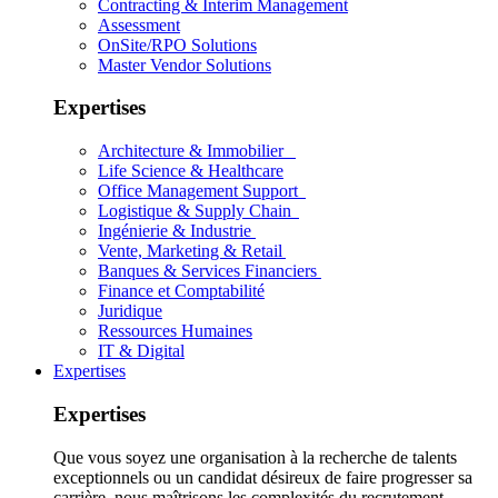
Contracting & Interim Management
Assessment
OnSite/RPO Solutions
Master Vendor Solutions
Expertises
Architecture & Immobilier
Life Science & Healthcare
Office Management Support
Logistique & Supply Chain
Ingénierie & Industrie
Vente, Marketing & Retail
Banques & Services Financiers
Finance et Comptabilité
Juridique
Ressources Humaines
IT & Digital
Expertises
Expertises
Que vous soyez une organisation à la recherche de talents
exceptionnels ou un candidat désireux de faire progresser sa
carrière, nous maîtrisons les complexités du recrutement.