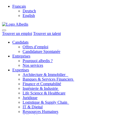
Français
Deutsch
English
Trouver un emploi
Trouver un talent
Candidats
Offres d’emploi
Candidature Spontanée
Entreprises
Pourquoi albedis ?
Nos services
Expertises
Architecture & Immobilier
Banques & Services Financiers
Finance et Comptabilité
Ingénierie & Industrie
Life Science & Healthcare
Juridique
Logistique & Supply Chain
IT & Digital
Ressources Humaines