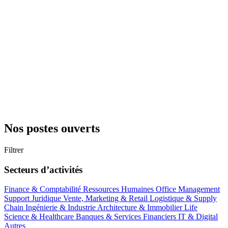
Nos postes ouverts
Filtrer
Secteurs d’activités
Finance & Comptabilité
Ressources Humaines
Office Management
Support
Juridique
Vente, Marketing & Retail
Logistique & Supply
Chain
Ingénierie & Industrie
Architecture & Immobilier
Life
Science & Healthcare
Banques & Services Financiers
IT & Digital
Autres