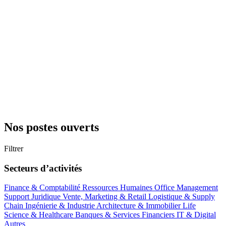
Nos postes ouverts
Filtrer
Secteurs d’activités
Finance & Comptabilité
Ressources Humaines
Office Management
Support
Juridique
Vente, Marketing & Retail
Logistique & Supply
Chain
Ingénierie & Industrie
Architecture & Immobilier
Life
Science & Healthcare
Banques & Services Financiers
IT & Digital
Autres