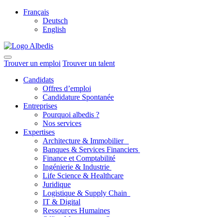
Français
Deutsch
English
Trouver un emploi
Trouver un talent
Candidats
Offres d’emploi
Candidature Spontanée
Entreprises
Pourquoi albedis ?
Nos services
Expertises
Architecture & Immobilier
Banques & Services Financiers
Finance et Comptabilité
Ingénierie & Industrie
Life Science & Healthcare
Juridique
Logistique & Supply Chain
IT & Digital
Ressources Humaines