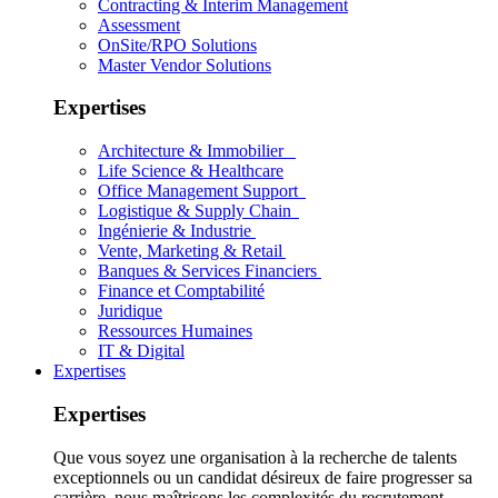
Contracting & Interim Management
Assessment
OnSite/RPO Solutions
Master Vendor Solutions
Expertises
Architecture & Immobilier
Life Science & Healthcare
Office Management Support
Logistique & Supply Chain
Ingénierie & Industrie
Vente, Marketing & Retail
Banques & Services Financiers
Finance et Comptabilité
Juridique
Ressources Humaines
IT & Digital
Expertises
Expertises
Que vous soyez une organisation à la recherche de talents
exceptionnels ou un candidat désireux de faire progresser sa
carrière, nous maîtrisons les complexités du recrutement.