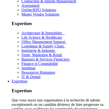
Contracting & Interim Management
Assessment
OnSite/RPO Solutions
Master Vendor Solutions
Expertises
Architecture & Immobilier
Life Science & Healthcare
Office Management Support
Logistique & Supply Chain
Ingénierie & Industrie
Vente, Marketing & Retail
Banques & Services Financiers
Finance et Comptabilité
Juridique
Ressources Humaines
IT & Digital
Expertises
Expertises
Que vous soyez une organisation à la recherche de talents
exceptionnels ou un candidat désireux de faire progresser sa
carrière, nous maîtrisons les complexités du recrutement.