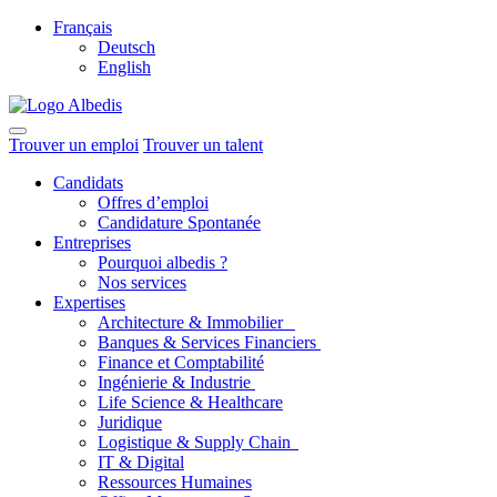
Français
Deutsch
English
Trouver un emploi
Trouver un talent
Candidats
Offres d’emploi
Candidature Spontanée
Entreprises
Pourquoi albedis ?
Nos services
Expertises
Architecture & Immobilier
Banques & Services Financiers
Finance et Comptabilité
Ingénierie & Industrie
Life Science & Healthcare
Juridique
Logistique & Supply Chain
IT & Digital
Ressources Humaines