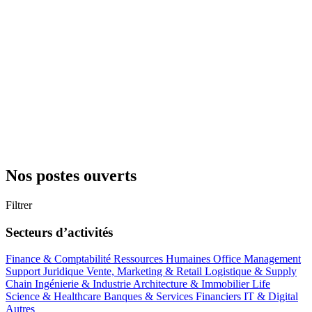
Nos postes ouverts
Filtrer
Secteurs d’activités
Finance & Comptabilité
Ressources Humaines
Office Management
Support
Juridique
Vente, Marketing & Retail
Logistique & Supply
Chain
Ingénierie & Industrie
Architecture & Immobilier
Life
Science & Healthcare
Banques & Services Financiers
IT & Digital
Autres