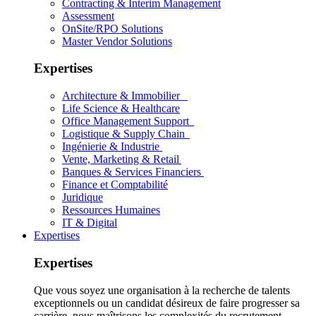
Contracting & Interim Management
Assessment
OnSite/RPO Solutions
Master Vendor Solutions
Expertises
Architecture & Immobilier
Life Science & Healthcare
Office Management Support
Logistique & Supply Chain
Ingénierie & Industrie
Vente, Marketing & Retail
Banques & Services Financiers
Finance et Comptabilité
Juridique
Ressources Humaines
IT & Digital
Expertises
Expertises
Que vous soyez une organisation à la recherche de talents
exceptionnels ou un candidat désireux de faire progresser sa
carrière, nous maîtrisons les complexités du recrutement.