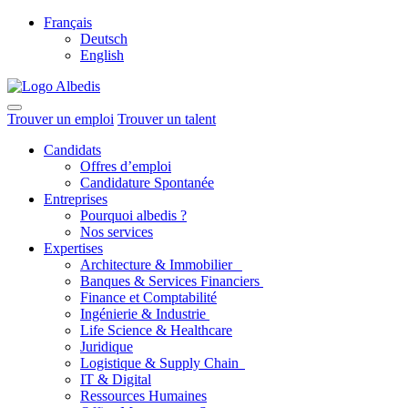
Français
Deutsch
English
Trouver un emploi
Trouver un talent
Candidats
Offres d’emploi
Candidature Spontanée
Entreprises
Pourquoi albedis ?
Nos services
Expertises
Architecture & Immobilier
Banques & Services Financiers
Finance et Comptabilité
Ingénierie & Industrie
Life Science & Healthcare
Juridique
Logistique & Supply Chain
IT & Digital
Ressources Humaines