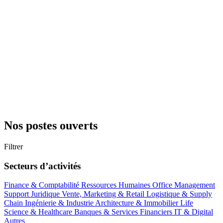
Nos postes ouverts
Filtrer
Secteurs d’activités
Finance & Comptabilité
Ressources Humaines
Office Management
Support
Juridique
Vente, Marketing & Retail
Logistique & Supply
Chain
Ingénierie & Industrie
Architecture & Immobilier
Life
Science & Healthcare
Banques & Services Financiers
IT & Digital
Autres