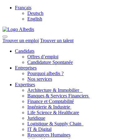
Français
Deutsch
English
Trouver un emploi
Trouver un talent
Candidats
Offres d’emploi
Candidature Spontanée
Entreprises
Pourquoi albedis ?
Nos services
Expertises
Architecture & Immobilier
Banques & Services Financiers
Finance et Comptabilité
Ingénierie & Industrie
Life Science & Healthcare
Juridique
Logistique & Supply Chain
IT & Digital
Ressources Humaines