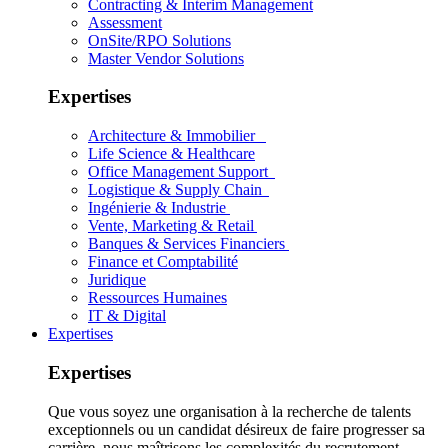
Contracting & Interim Management
Assessment
OnSite/RPO Solutions
Master Vendor Solutions
Expertises
Architecture & Immobilier
Life Science & Healthcare
Office Management Support
Logistique & Supply Chain
Ingénierie & Industrie
Vente, Marketing & Retail
Banques & Services Financiers
Finance et Comptabilité
Juridique
Ressources Humaines
IT & Digital
Expertises
Expertises
Que vous soyez une organisation à la recherche de talents
exceptionnels ou un candidat désireux de faire progresser sa
carrière, nous maîtrisons les complexités du recrutement.