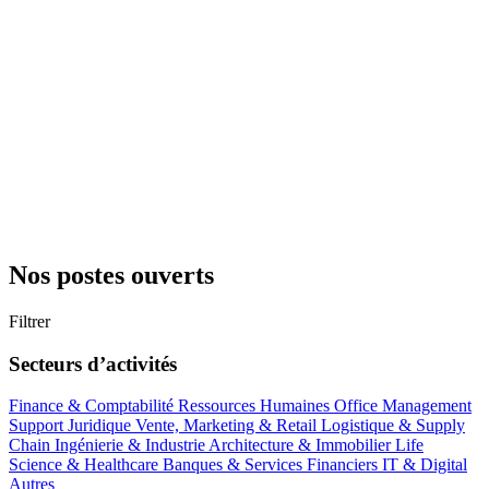
Nos postes ouverts
Filtrer
Secteurs d’activités
Finance & Comptabilité
Ressources Humaines
Office Management
Support
Juridique
Vente, Marketing & Retail
Logistique & Supply
Chain
Ingénierie & Industrie
Architecture & Immobilier
Life
Science & Healthcare
Banques & Services Financiers
IT & Digital
Autres