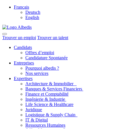
Français
Deutsch
English
Trouver un emploi
Trouver un talent
Candidats
Offres d’emploi
Candidature Spontanée
Entreprises
Pourquoi albedis ?
Nos services
Expertises
Architecture & Immobilier
Banques & Services Financiers
Finance et Comptabilité
Ingénierie & Industrie
Life Science & Healthcare
Juridique
Logistique & Supply Chain
IT & Digital
Ressources Humaines