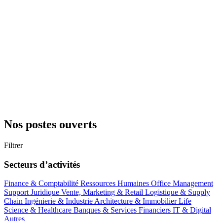
Nos postes ouverts
Filtrer
Secteurs d’activités
Finance & Comptabilité
Ressources Humaines
Office Management
Support
Juridique
Vente, Marketing & Retail
Logistique & Supply
Chain
Ingénierie & Industrie
Architecture & Immobilier
Life
Science & Healthcare
Banques & Services Financiers
IT & Digital
Autres