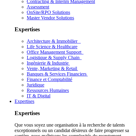
Contracting & Interim Management
Assessment
OnSite/RPO Solutions
Master Vendor Solutions
Expertises
Architecture & Immobilier
Life Science & Healthcare
Office Management Support
Logistique & Supply Chain
Ingénierie & Industrie
Vente, Marketing & Retail
Banques & Services Financiers
Finance et Comptabilité
Juridique
Ressources Humaines
IT & Digital
Expertises
Expertises
Que vous soyez une organisation à la recherche de talents
exceptionnels ou un candidat désireux de faire progresser sa
carrière, nous maîtrisons les complexités du recrutement.