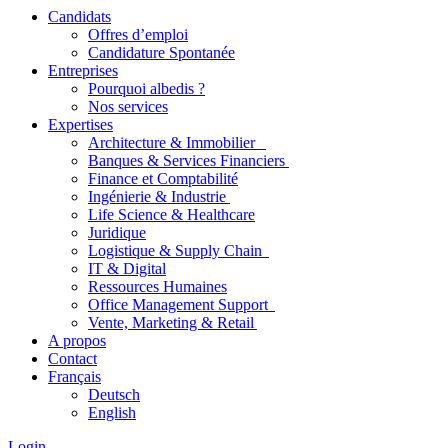
Candidats
Offres d’emploi
Candidature Spontanée
Entreprises
Pourquoi albedis ?
Nos services
Expertises
Architecture & Immobilier
Banques & Services Financiers
Finance et Comptabilité
Ingénierie & Industrie
Life Science & Healthcare
Juridique
Logistique & Supply Chain
IT & Digital
Ressources Humaines
Office Management Support
Vente, Marketing & Retail
A propos
Contact
Français
Deutsch
English
Login